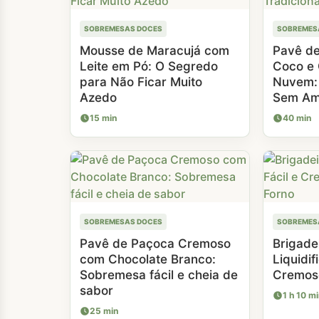
SOBREMESAS DOCES
SOBREMES
Mousse de Maracujá com
Pavê d
Leite em Pó: O Segredo
Coco e 
para Não Ficar Muito
Nuvem: 
Azedo
Sem Am
15 min
40 min
SOBREMESAS DOCES
SOBREMES
Pavê de Paçoca Cremoso
Brigade
com Chocolate Branco:
Liquidif
Sobremesa fácil e cheia de
Cremoso
sabor
1 h 10 mi
25 min