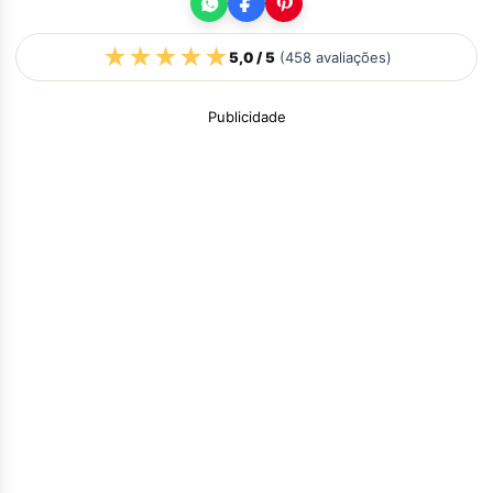
★
★
★
★
★
5,0
/ 5
(
458
avaliações)
Publicidade