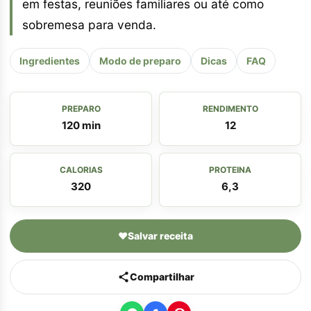
em festas, reuniões familiares ou até como
sobremesa para venda.
Ingredientes
Modo de preparo
Dicas
FAQ
PREPARO
RENDIMENTO
120 min
12
CALORIAS
PROTEINA
320
6,3
♥
Salvar receita
Compartilhar