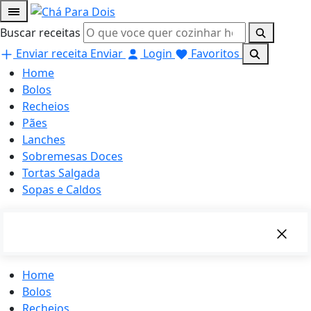
Buscar receitas
Enviar receita
Enviar
Login
Favoritos
Home
Bolos
Recheios
Pães
Lanches
Sobremesas Doces
Tortas Salgada
Sopas e Caldos
Home
Bolos
Recheios