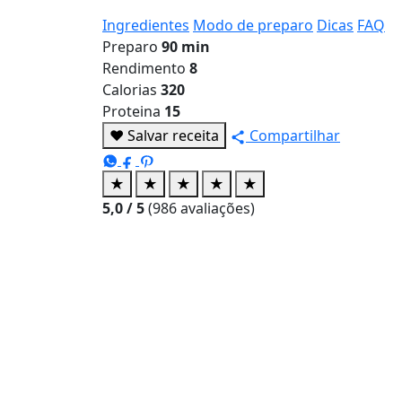
Ingredientes
Modo de preparo
Dicas
FAQ
Preparo
90 min
Rendimento
8
Calorias
320
Proteina
15
♥
Salvar receita
Compartilhar
★
★
★
★
★
5,0
/ 5
(
986
avaliações)