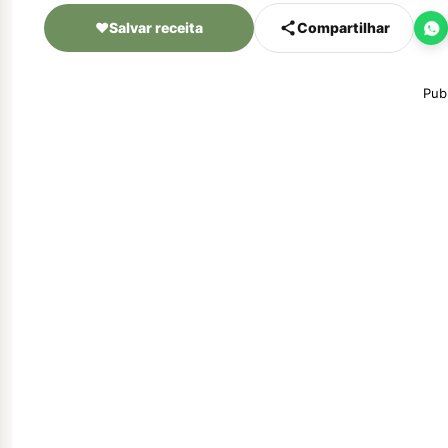
♥
Salvar receita
Compartilhar
Pub