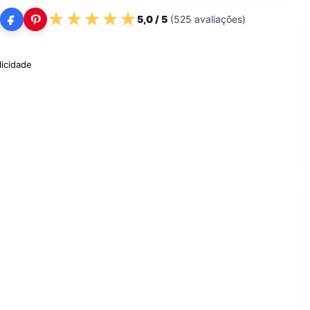
★
★
★
★
★
5,0
/ 5
(
525
avaliações)
licidade