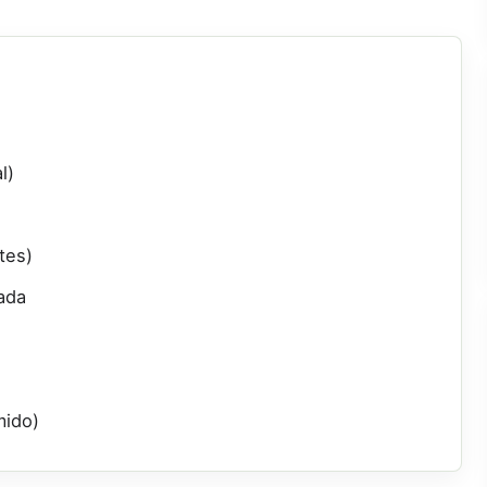
l)
tes)
ada
mido)