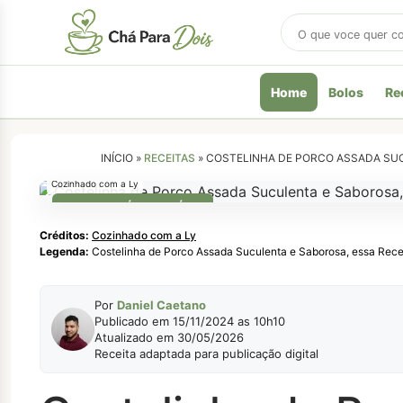
Buscar
receitas
Home
Bolos
Re
INÍCIO »
RECEITAS
»
COSTELINHA DE PORCO ASSADA SUCU
Cozinhado com a Ly
RECEITAS RÁPIDA E FÁCIL
Créditos:
Cozinhado com a Ly
Legenda:
Costelinha de Porco Assada Suculenta e Saborosa, essa Recei
Por
Daniel Caetano
Publicado em 15/11/2024 as 10h10
Atualizado em 30/05/2026
Receita adaptada para publicação digital