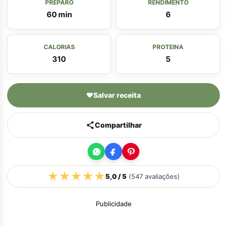
PREPARO
RENDIMENTO
60 min
6
CALORIAS
PROTEINA
310
5
♥
Salvar receita
Compartilhar
★
★
★
★
★
5,0
/ 5
(
547
avaliações)
Publicidade