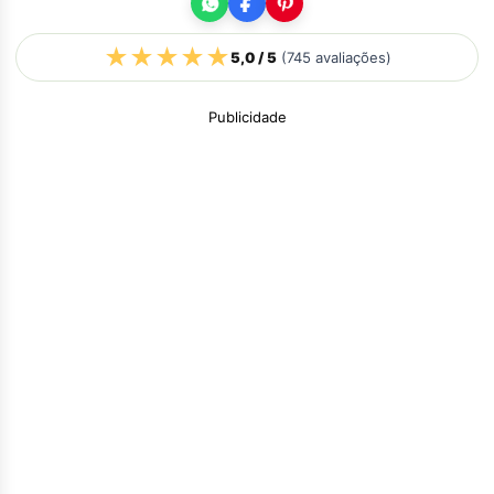
★
★
★
★
★
5,0
/ 5
(
745
avaliações)
Publicidade