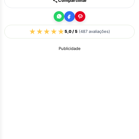
Compartilhar
★
★
★
★
★
5,0
/ 5
(
487
avaliações)
Publicidade