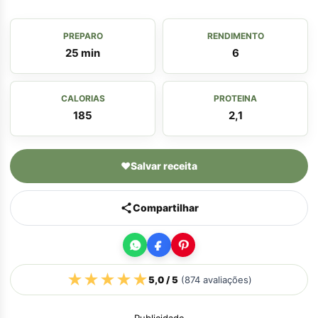
PREPARO
RENDIMENTO
25 min
6
CALORIAS
PROTEINA
185
2,1
♥
Salvar receita
Compartilhar
★
★
★
★
★
5,0
/ 5
(
874
avaliações)