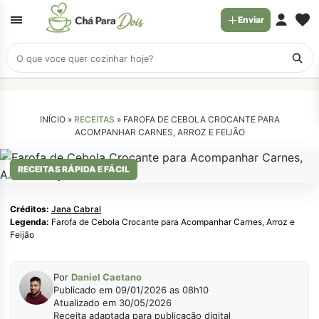
Enviar
Buscar
receitas
INÍCIO »
RECEITAS
»
FAROFA DE CEBOLA CROCANTE PARA
ACOMPANHAR CARNES, ARROZ E FEIJÃO
Jana Cabral
RECEITAS RÁPIDA E FÁCIL
Créditos:
Jana Cabral
Legenda:
Farofa de Cebola Crocante para Acompanhar Carnes, Arroz e
Feijão
Por
Daniel Caetano
Publicado em 09/01/2026 as 08h10
Atualizado em 30/05/2026
Receita adaptada para publicação digital