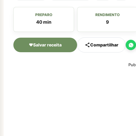
PREPARO
RENDIMENTO
40 min
9
♥
Salvar receita
Compartilhar
Pub