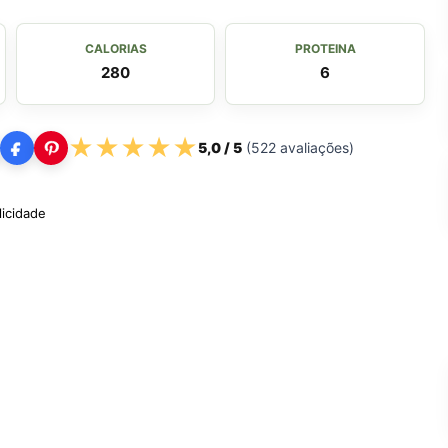
CALORIAS
PROTEINA
280
6
★
★
★
★
★
5,0
/ 5
(
522
avaliações)
licidade