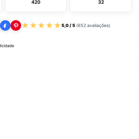
420
32
★
★
★
★
★
5,0
/ 5
(
652
avaliações)
licidade