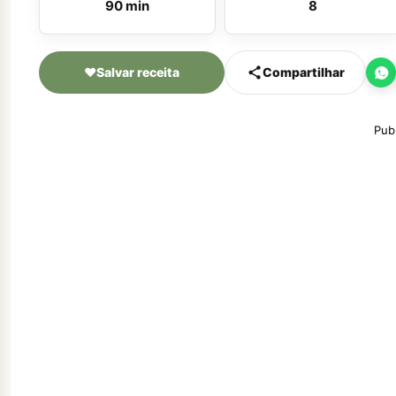
90 min
8
♥
Salvar receita
Compartilhar
Pub