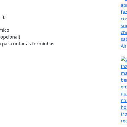
 g)
ímico
(opcional)
a para untar as forminhas