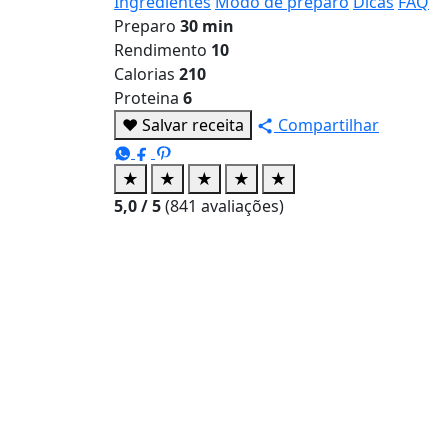
Ingredientes
Modo de preparo
Dicas
FAQ
Preparo
30 min
Rendimento
10
Calorias
210
Proteina
6
♥
Salvar receita
Compartilhar
★
★
★
★
★
5,0
/ 5
(
841
avaliações)