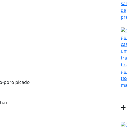
ho-poró picado
nha)
+