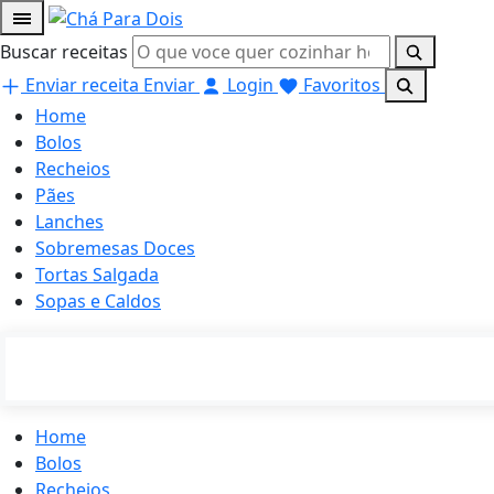
Buscar receitas
Enviar receita
Enviar
Login
Favoritos
Home
Bolos
Recheios
Pães
Lanches
Sobremesas Doces
Tortas Salgada
Sopas e Caldos
Home
Bolos
Recheios