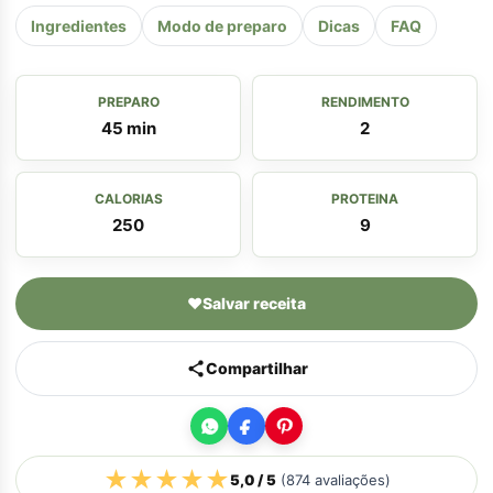
Ingredientes
Modo de preparo
Dicas
FAQ
PREPARO
RENDIMENTO
45 min
2
CALORIAS
PROTEINA
250
9
♥
Salvar receita
Compartilhar
★
★
★
★
★
5,0
/ 5
(
874
avaliações)