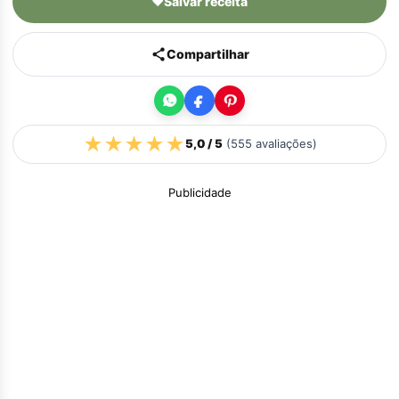
♥
Salvar receita
Compartilhar
★
★
★
★
★
5,0
/ 5
(
555
avaliações)
Publicidade