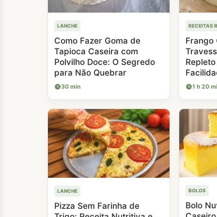
LANCHE
RECEITAS R
Como Fazer Goma de
Frango
Tapioca Caseira com
Travess
Polvilho Doce: O Segredo
Repleto
para Não Quebrar
Facilid
30 min
1 h 20 m
BOLOS
LANCHE
Bolo N
Pizza Sem Farinha de
Caseiro
Trigo: Receita Nutritiva e