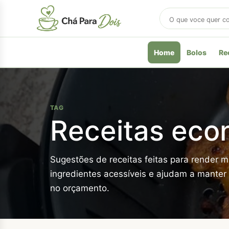
Buscar
receitas
Home
Bolos
Re
TAG
Receitas eco
Sugestões de receitas feitas para render m
ingredientes acessíveis e ajudam a mante
no orçamento.