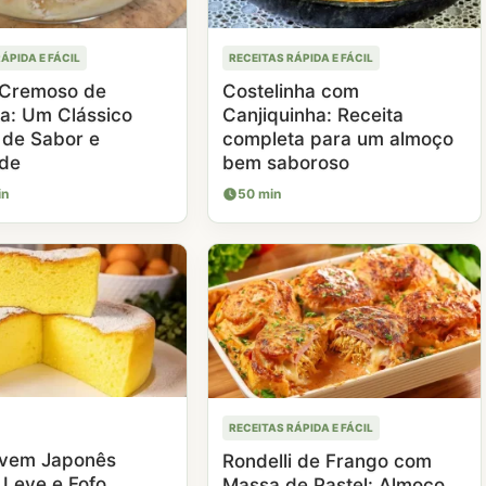
ÁPIDA E FÁCIL
RECEITAS RÁPIDA E FÁCIL
 Cremoso de
Costelinha com
a: Um Clássico
Canjiquinha: Receita
 de Sabor e
completa para um almoço
ade
bem saboroso
in
50 min
RECEITAS RÁPIDA E FÁCIL
uvem Japonês
Rondelli de Frango com
 Leve e Fofo
Massa de Pastel: Almoço