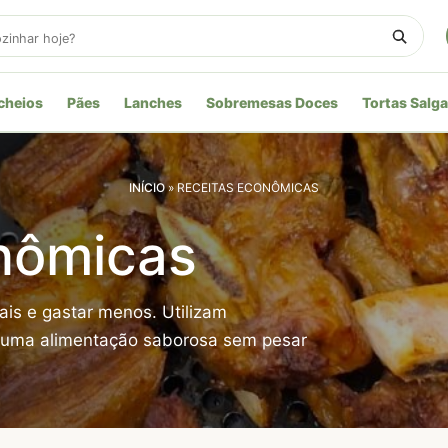
cheios
Pães
Lanches
Sobremesas Doces
Tortas Salg
INÍCIO
»
RECEITAS ECONÔMICAS
nômicas
ais e gastar menos. Utilizam
r uma alimentação saborosa sem pesar