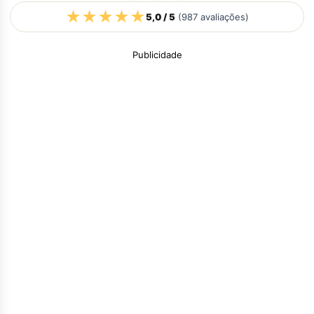
★
★
★
★
★
5,0
/ 5
(
987
avaliações)
Publicidade