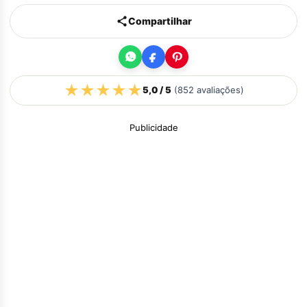
Compartilhar
★
★
★
★
★
5,0
/ 5
(
852
avaliações)
Publicidade