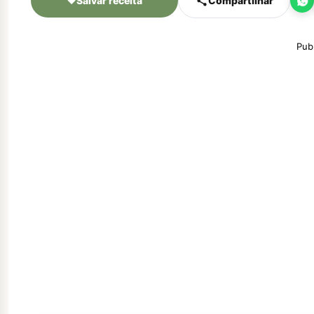
♥
Salvar receita
Compartilhar
Pub