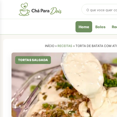
Buscar
receitas
Home
Bolos
Re
INÍCIO »
RECEITAS
»
TORTA DE BATATA COM AT
TORTAS SALGADA