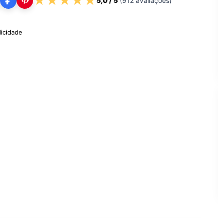
★
★
★
★
★
5,0
/ 5
(
912
avaliações)
licidade