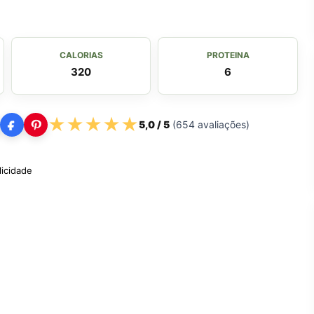
CALORIAS
PROTEINA
320
6
★
★
★
★
★
5,0
/ 5
(
654
avaliações)
licidade