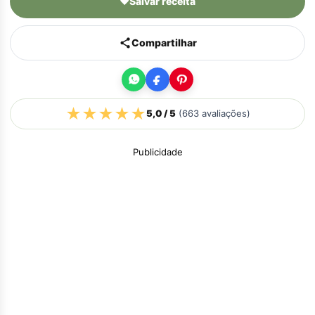
♥
Salvar receita
Compartilhar
★
★
★
★
★
5,0
/ 5
(
663
avaliações)
Publicidade