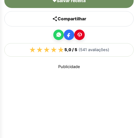
♥
Salvar receita
Compartilhar
★
★
★
★
★
5,0
/ 5
(
541
avaliações)
Publicidade