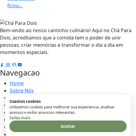
Bem-vindo ao nosso cantinho culinário! Aqui no Chá Para
Dois, acreditamos que a comida tem o poder de unir
pessoas, criar memórias e transformar o dia a dia em
momentos especiais.
Navegacao
Home
Sobre Nós
Contato
Usamos cookies
Politica de Cookies
Utilizamos cookies para melhorar sua experiencia, analisar
Políticas Privacidade
acessos e exibir anuncios relevantes.
Saiba mais
Termos e Condições
Aceitar
Transparência
DMCA