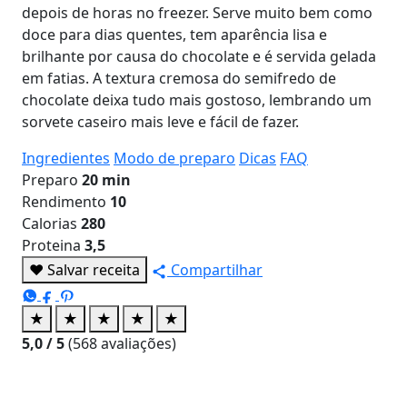
depois de horas no freezer. Serve muito bem como
doce para dias quentes, tem aparência lisa e
brilhante por causa do chocolate e é servida gelada
em fatias. A textura cremosa do semifredo de
chocolate deixa tudo mais gostoso, lembrando um
sorvete caseiro mais leve e fácil de fazer.
Ingredientes
Modo de preparo
Dicas
FAQ
Preparo
20 min
Rendimento
10
Calorias
280
Proteina
3,5
♥
Salvar receita
Compartilhar
★
★
★
★
★
5,0
/ 5
(
568
avaliações)