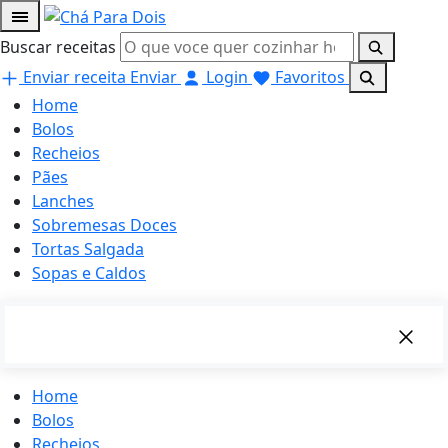
Buscar receitas
Enviar receita
Enviar
Login
Favoritos
Home
Bolos
Recheios
Pães
Lanches
Sobremesas Doces
Tortas Salgada
Sopas e Caldos
Home
Bolos
Recheios