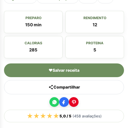
PREPARO
RENDIMENTO
150 min
12
CALORIAS
PROTEINA
285
5
♥
Salvar receita
Compartilhar
★
★
★
★
★
5,0
/ 5
(
458
avaliações)