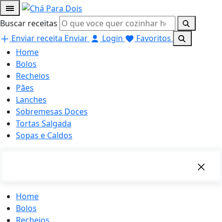
Buscar receitas
Enviar receita
Enviar
Login
Favoritos
Home
Bolos
Recheios
Pães
Lanches
Sobremesas Doces
Tortas Salgada
Sopas e Caldos
Home
Bolos
Recheios