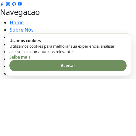
Navegacao
Home
Sobre Nós
Contato
Usamos cookies
Politica de Cookies
Utilizamos cookies para melhorar sua experiencia, analisar
Políticas Privacidade
acessos e exibir anuncios relevantes.
Saiba mais
Termos e Condições
Aceitar
Transparência
DMCA
Categorias
Bolos
Receitas Rápida e Fácil
Lanche
Pães
Recheios
Receitas Festa Junina