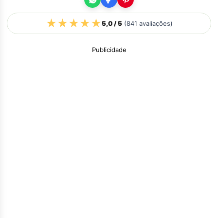
★
★
★
★
★
5,0
/ 5
(
841
avaliações)
Publicidade