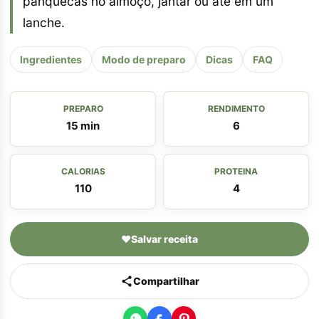
panquecas no almoço, jantar ou até em um
lanche.
Ingredientes
Modo de preparo
Dicas
FAQ
PREPARO
RENDIMENTO
15 min
6
CALORIAS
PROTEINA
110
4
♥
Salvar receita
Compartilhar