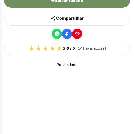
♥
Salvar receita
Compartilhar
★
★
★
★
★
5,0
/ 5
(
541
avaliações)
Publicidade