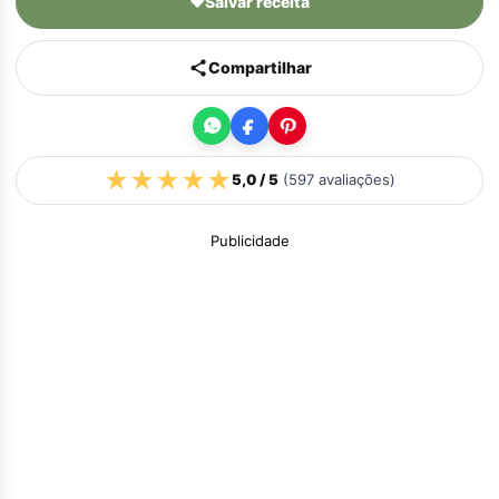
♥
Salvar receita
Compartilhar
★
★
★
★
★
5,0
/ 5
(
597
avaliações)
Publicidade