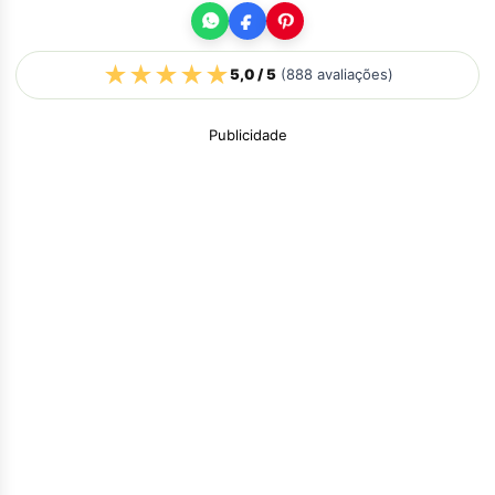
★
★
★
★
★
5,0
/ 5
(
888
avaliações)
Publicidade