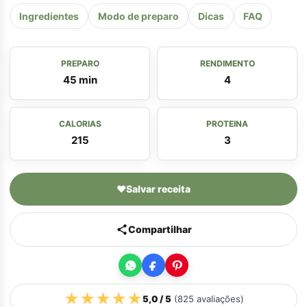
Ingredientes
Modo de preparo
Dicas
FAQ
PREPARO
RENDIMENTO
45 min
4
CALORIAS
PROTEINA
215
3
♥
Salvar receita
Compartilhar
★
★
★
★
★
5,0
/ 5
(
825
avaliações)