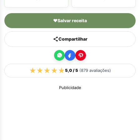
♥
Salvar receita
Compartilhar
★
★
★
★
★
5,0
/ 5
(
879
avaliações)
Publicidade