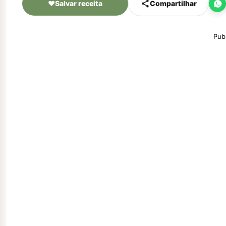
♥
Salvar receita
Compartilhar
Pub