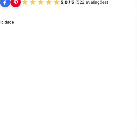
★
★
★
★
★
5,0
/ 5
(
522
avaliações)
licidade