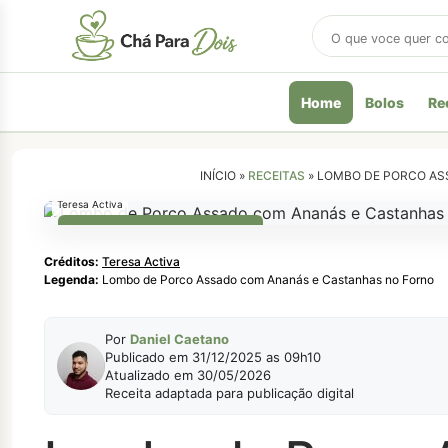
Buscar
receitas
Home
Bolos
Re
INÍCIO »
RECEITAS
»
LOMBO DE PORCO AS
Teresa Activa
RECEITAS NATAL E ANO NOVO
Créditos:
Teresa Activa
Legenda:
Lombo de Porco Assado com Ananás e Castanhas no Forno
Por
Daniel Caetano
Publicado em 31/12/2025 as 09h10
Atualizado em 30/05/2026
Receita adaptada para publicação digital