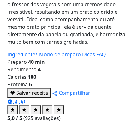
o frescor dos vegetais com uma cremosidade
irresistível, resultando em um prato colorido e
versátil. Ideal como acompanhamento ou até
mesmo prato principal, ela é servida quente,
diretamente da panela ou gratinada, e harmoniza
muito bem com carnes grelhadas.
Ingredientes
Modo de preparo
Dicas
FAQ
Preparo
40 min
Rendimento
4
Calorias
180
Proteina
6
♥
Salvar receita
Compartilhar
★
★
★
★
★
5,0
/ 5
(
925
avaliações)