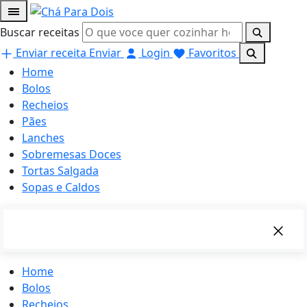
Buscar receitas
Enviar receita
Enviar
Login
Favoritos
Home
Bolos
Recheios
Pães
Lanches
Sobremesas Doces
Tortas Salgada
Sopas e Caldos
Home
Bolos
Recheios