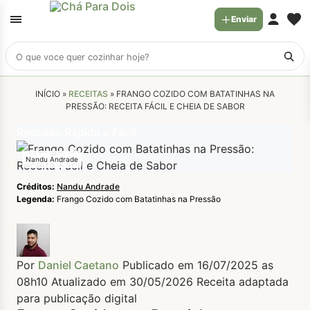
Enviar
Buscar
receitas
INÍCIO »
RECEITAS
»
FRANGO COZIDO COM BATATINHAS NA
PRESSÃO: RECEITA FÁCIL E CHEIA DE SABOR
Receitas Rápida e Fácil
Nandu Andrade
Créditos:
Nandu Andrade
Legenda:
Frango Cozido com Batatinhas na Pressão
Por
Daniel Caetano
Publicado em 16/07/2025 as
08h10
Atualizado em 30/05/2026
Receita adaptada
para publicação digital