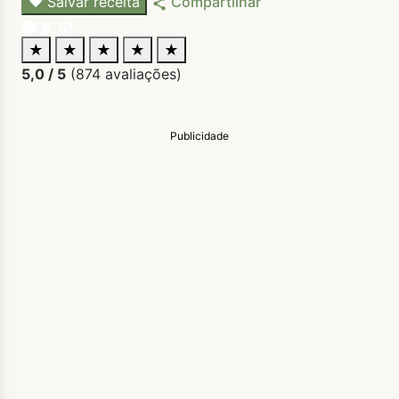
♥
Salvar receita
Compartilhar
★
★
★
★
★
5,0
/ 5
(
874
avaliações)
Publicidade