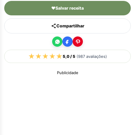
♥
Salvar receita
Compartilhar
★
★
★
★
★
5,0
/ 5
(
987
avaliações)
Publicidade