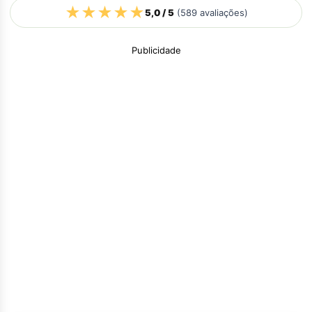
★
★
★
★
★
5,0
/ 5
(
589
avaliações)
Publicidade