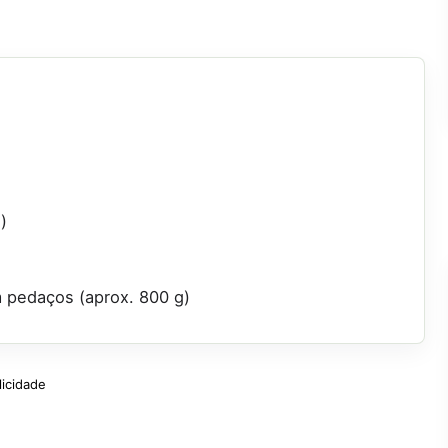
)
 pedaços (aprox. 800 g)
licidade