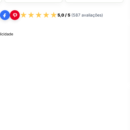
★
★
★
★
★
5,0
/ 5
(
587
avaliações)
licidade