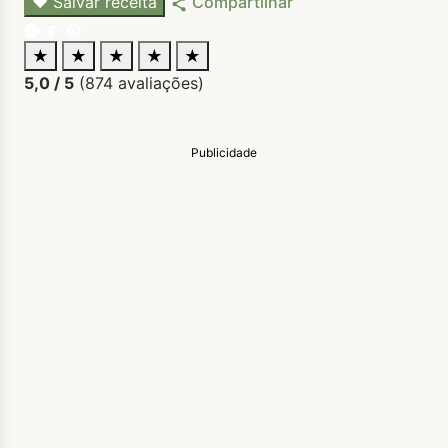
♥
Salvar receita
Compartilhar
★
★
★
★
★
5,0
/ 5
(
874
avaliações)
Publicidade