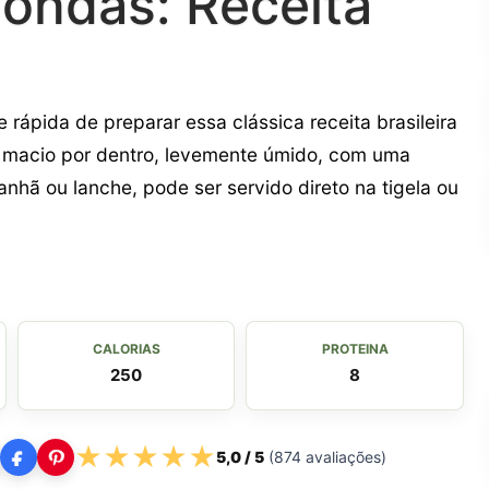
ondas: Receita
rápida de preparar essa clássica receita brasileira
ca macio por dentro, levemente úmido, com uma
anhã ou lanche, pode ser servido direto na tigela ou
CALORIAS
PROTEINA
250
8
★
★
★
★
★
5,0
/ 5
(
874
avaliações)