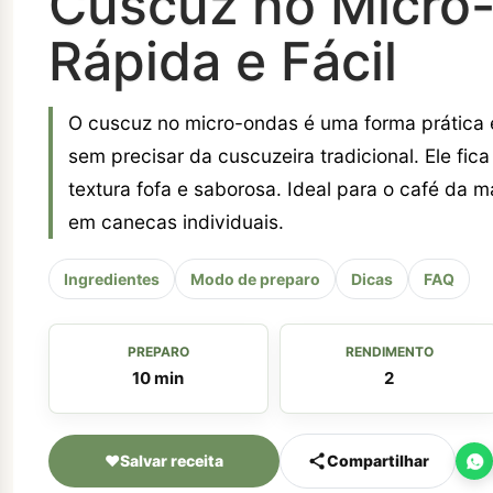
Cuscuz no Micro-
Rápida e Fácil
O cuscuz no micro-ondas é uma forma prática e 
sem precisar da cuscuzeira tradicional. Ele fi
textura fofa e saborosa. Ideal para o café da m
em canecas individuais.
Ingredientes
Modo de preparo
Dicas
FAQ
PREPARO
RENDIMENTO
10 min
2
♥
Salvar receita
Compartilhar