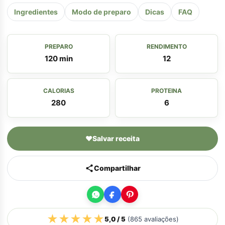
Ingredientes
Modo de preparo
Dicas
FAQ
PREPARO
RENDIMENTO
120 min
12
CALORIAS
PROTEINA
280
6
♥
Salvar receita
Compartilhar
★
★
★
★
★
5,0
/ 5
(
865
avaliações)