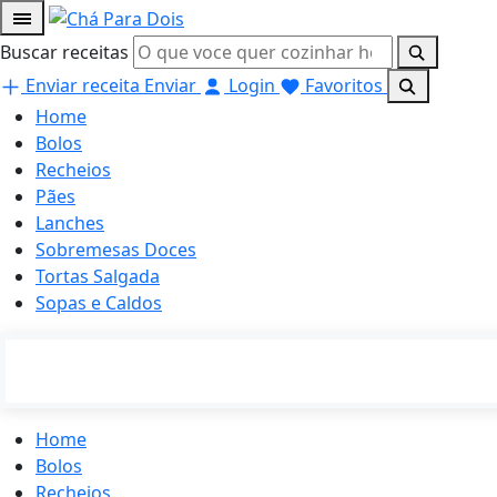
Buscar receitas
Enviar receita
Enviar
Login
Favoritos
Home
Bolos
Recheios
Pães
Lanches
Sobremesas Doces
Tortas Salgada
Sopas e Caldos
Home
Bolos
Recheios