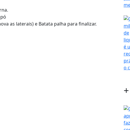
rna.
 pó
a as laterais) e Batata palha para finalizar.
+