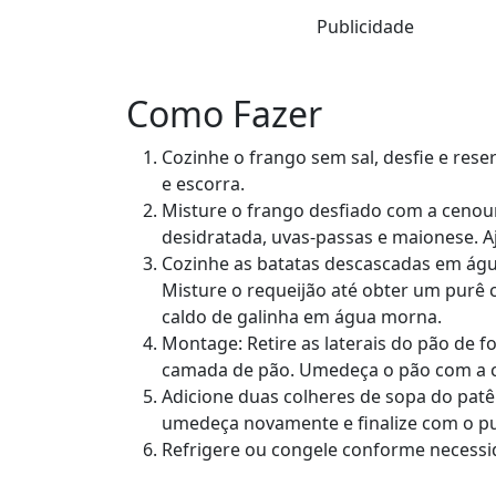
Publicidade
Como Fazer
Cozinhe o frango sem sal, desfie e res
e escorra.
Misture o frango desfiado com a cenour
desidratada, uvas-passas e maionese. Aj
Cozinhe as batatas descascadas em água
Misture o requeijão até obter um purê 
caldo de galinha em água morna.
Montage: Retire as laterais do pão de f
camada de pão. Umedeça o pão com a ca
Adicione duas colheres de sopa do pat
umedeça novamente e finalize com o pu
Refrigere ou congele conforme necessida