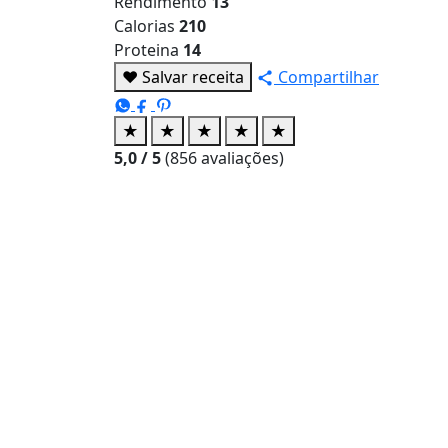
Rendimento
13
Calorias
210
Proteina
14
♥
Salvar receita
Compartilhar
★
★
★
★
★
5,0
/ 5
(
856
avaliações)