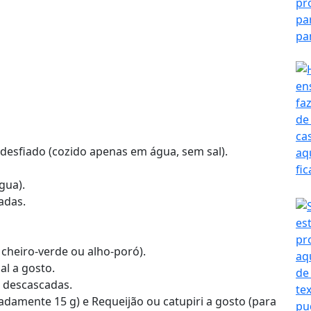
 desfiado (cozido apenas em água, sem sal).
gua).
adas.
 cheiro-verde ou alho-poró).
al a gosto.
s descascadas.
adamente 15 g) e Requeijão ou catupiri a gosto (para