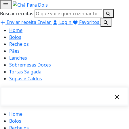
Buscar receitas
Enviar receita
Enviar
Login
Favoritos
Home
Bolos
Recheios
Pães
Lanches
Sobremesas Doces
Tortas Salgada
Sopas e Caldos
Home
Bolos
Recheios