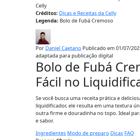
Celly
Créditos:
Dicas e Receitas da Celly
Legenda:
Bolo de Fubá Cremoso
Por
Daniel Caetano
Publicado em 01/07/202
adaptada para publicação digital
Bolo de Fubá Cre
Fácil no Liquidifi
Se você busca uma receita prática e delicios
liquidificador, ele resulta em uma textura
outra firme e douradinha no topo. Ideal par
e sabor.
Ingredientes
Modo de preparo
Dicas
FAQ