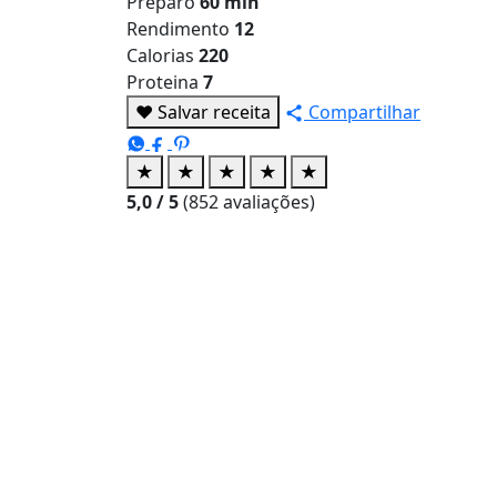
Preparo
60 min
Rendimento
12
Calorias
220
Proteina
7
♥
Salvar receita
Compartilhar
★
★
★
★
★
5,0
/ 5
(
852
avaliações)