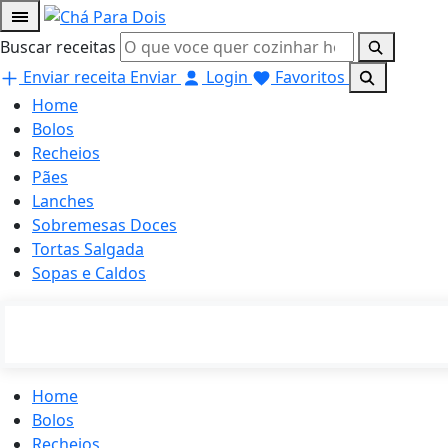
Buscar receitas
Enviar receita
Enviar
Login
Favoritos
Home
Bolos
Recheios
Pães
Lanches
Sobremesas Doces
Tortas Salgada
Sopas e Caldos
Home
Bolos
Recheios