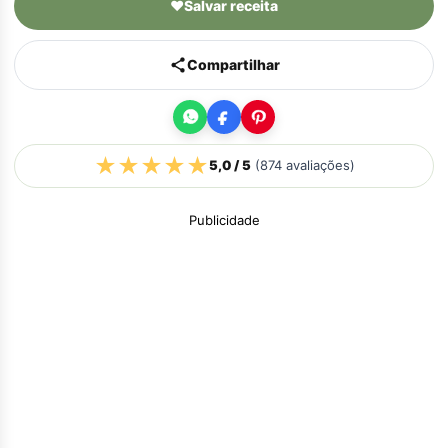
♥
Salvar receita
Compartilhar
★
★
★
★
★
5,0
/ 5
(
874
avaliações)
Publicidade