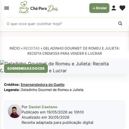
Enviar
Buscar
receitas
INÍCIO »
RECEITAS
»
GELADINHO GOURMET DE ROMEU E JULIETA:
RECEITA CREMOSA PARA VENDER E LUCRAR
Empreendedora do Guetto
SOBREMESAS DOCES
Créditos:
Empreendedora do Guetto
Legenda:
Geladinho Gourmet de Romeu e Julieta
Por
Daniel Caetano
Publicado em 19/05/2026 as 10h10
Atualizado em 30/05/2026
Receita adaptada para publicação digital