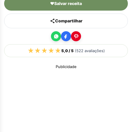
♥
Salvar receita
Compartilhar
★
★
★
★
★
5,0
/ 5
(
522
avaliações)
Publicidade