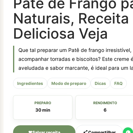
Patê de Frango p
Naturais, Receita 
Deliciosa Veja
Que tal preparar um Patê de frango irresistível
acompanhar torradas e biscoitos? Este creme é
aveludada e sabor marcante, é ideal para um la
Ingredientes
Modo de preparo
Dicas
FAQ
PREPARO
RENDIMENTO
30 min
6
♥
Salvar receita
Compartilhar