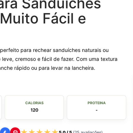
ara Sanduíches
Muito Fácil e
, perfeito para rechear sanduíches naturais ou
 leve, cremoso e fácil de fazer. Com uma textura
nche rápido ou para levar na lancheira.
CALORIAS
PROTEINA
120
-
★
★
★
★
★
5,0
/ 5
(
25
avaliações)