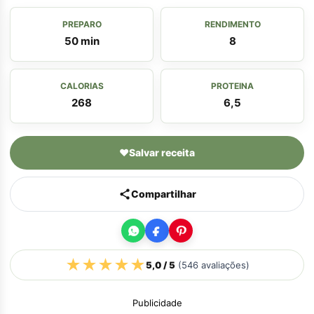
PREPARO
RENDIMENTO
50 min
8
CALORIAS
PROTEINA
268
6,5
♥
Salvar receita
Compartilhar
★
★
★
★
★
5,0
/ 5
(
546
avaliações)
Publicidade