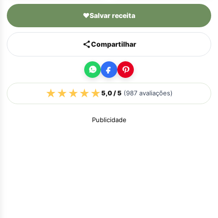
♥
Salvar receita
Compartilhar
★
★
★
★
★
5,0
/ 5
(
987
avaliações)
Publicidade