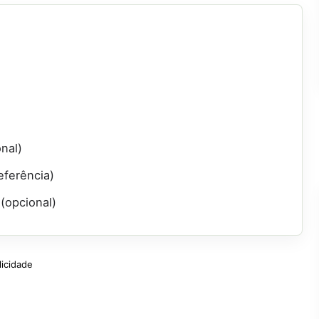
nal)
eferência)
(opcional)
licidade