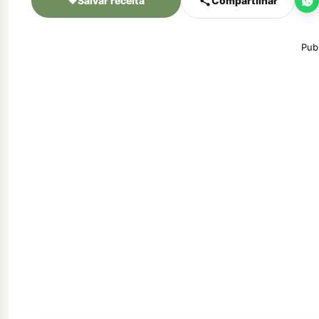
♥
Salvar receita
Compartilhar
Pub