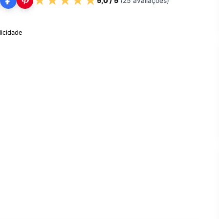
★
★
★
★
★
5,0
/ 5
(
25
avaliações)
licidade