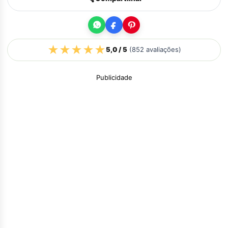
★
★
★
★
★
5,0
/ 5
(
852
avaliações)
Publicidade