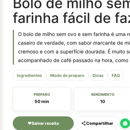
Bolo de milho se
farinha fácil de f
O bolo de milho sem ovo e sem farinha é uma r
caseiro de verdade, com sabor marcante de mil
cremoso e com a superfície dourada. É muito s
acompanhado de café passado na hora, como s
Ingredientes
Modo de preparo
Dicas
FAQ
PREPARO
RENDIMENTO
50 min
10
♥
Salvar receita
Compartilhar