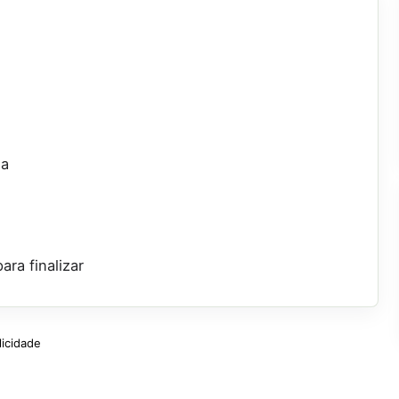
da
ara finalizar
licidade