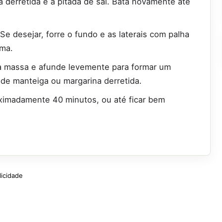
 derretida e a pitada de sal. Bata novamente até
 desejar, forre o fundo e as laterais com palha
rma.
e a massa e afunde levemente para formar um
 de manteiga ou margarina derretida.
ximadamente 40 minutos, ou até ficar bem
licidade