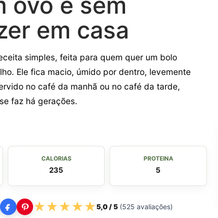
m ovo e sem
azer em casa
eceita simples, feita para quem quer um bolo
ho. Ele fica macio, úmido por dentro, levemente
ervido no café da manhã ou no café da tarde,
e faz há gerações.
CALORIAS
PROTEINA
235
5
★
★
★
★
★
5,0
/ 5
(
525
avaliações)